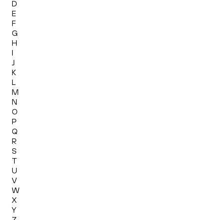
D
E
F
G
H
I
J
K
L
M
N
O
P
Q
R
S
T
U
V
W
X
Y
Z